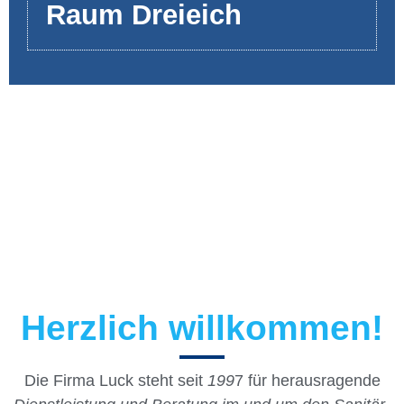
Raum Dreieich
Herzlich willkommen!
Die Firma Luck steht seit
199
7 für herausragende